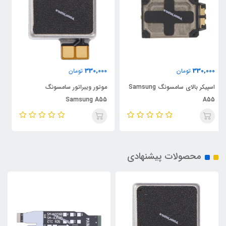
330,000
330,000
تومان
تومان
موتور ویبراتور سامسونگ
فلت مین و فلت رابط سامسونگ
Samsung A55
Samsung A55
محصولات پیشنهادی