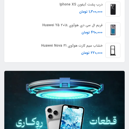
درب پشت آیفون Iphone XS
1,300,000
تومان
فریم ال سی دی هوآوی Huawei Y5 2018
490,000
تومان
خشاب سیم کارت هوآوی Huawei Nova 3i
220,000
تومان