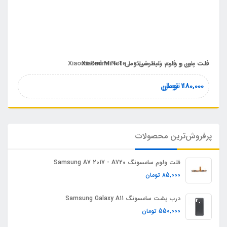
فلت پاور و ولوم شیائومی Xiaomi Redmi Note 10s
فلت مین و فلت رابط شیائومی Xiaomi Mi 10T
180,000
280,000
تومان
تومان
پرفروش‌ترین محصولات
فلت ولوم سامسونگ Samsung A7 2017 - A720
85,000
تومان
درب پشت سامسونگ Samsung Galaxy A11
550,000
تومان