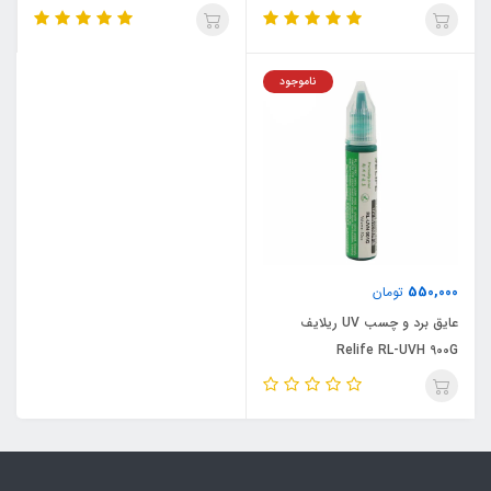
ناموجود
550,000
تومان
عایق برد و چسب UV ریلایف
Relife RL-UVH 900G