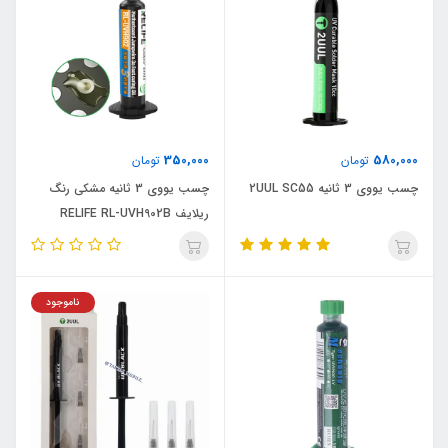
350,000
580,000
تومان
تومان
چسب یووی 3 ثانیه 2UUL SC55
چسب یووی 3 ثانیه مشکی رنگ
ریلایف RELIFE RL-UVH902B
ناموجود