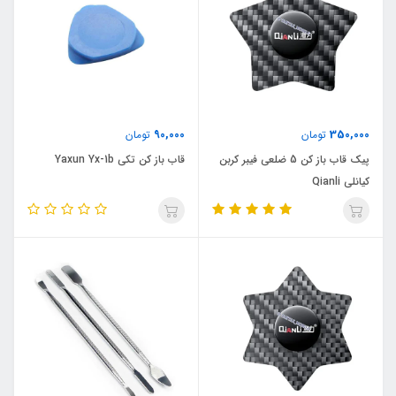
90,000
350,000
تومان
تومان
پیک قاب باز کن 5 ضلعی فیبر کربن
قاب باز کن تکی Yaxun Yx-1b
کیانلی Qianli