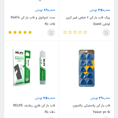
890,000
350,000
تومان
تومان
پیک قاب باز کن 6 ضلعی فیبر کربن
ست اسپاتول و قاب باز کن Relife
کیانلی Qianli
RL-065
450,000
490,000
تومان
تومان
قاب باز کن پلاستیکی یاکسون
قاب باز کن فلزی ریلایف RELIFE
RL-050
Yaxun yx-1b