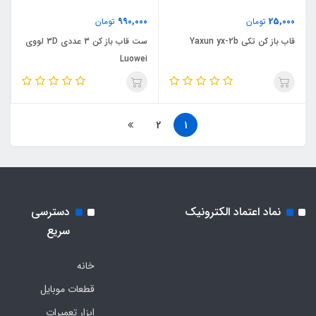
990,000
25,000
تومان
تومان
قاب باز کن تکی Yaxun yx-2b
ست قاب باز کن 3 عددی 3D لووی
Luowei
2
1
نماد اعتماد الکترونیک
دسترسی
سریع
خانه
قطعات موبایل
ابزار تعمیرات