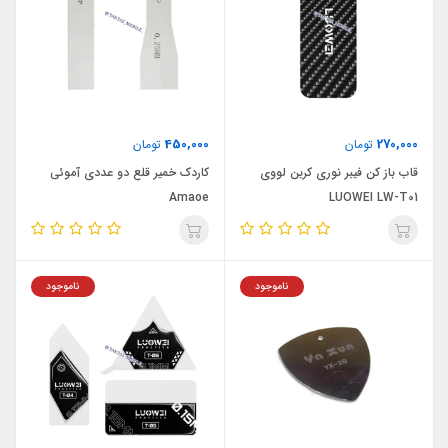
450,000
270,000
تومان
تومان
قاب باز کن فیبر نوری کربن لووی
کاردک خمیر قلع دو عددی آموئی
Amaoe
LUOWEI LW-T01
ناموجود
ناموجود