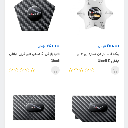
350,000
250,000
تومان
تومان
پیک قاب باز کن ستاره ای 6 پر
قاب باز کن 5 ضلعی فیبر کربن کیانلی
کیانلی Qianli E
Qianli