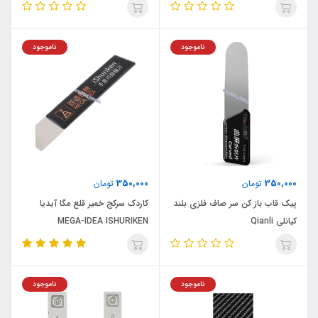
ناموجود
ناموجود
350,000
350,000
تومان
تومان
پیک قاب باز کن سر صاف فلزی بلند
کاردک سرکج خمیر قلع مگا آیدیا
کیانلی Qianli
MEGA-IDEA ISHURIKEN
ناموجود
ناموجود