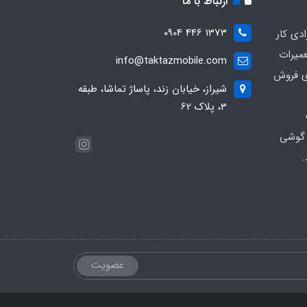
ارتباط با ما
1373 446 0904
ادی کار
عمیرات
info@taktazmobile.com
ی فروش
شیراز، خیابان زند، پاساژ تماشا، طبقه
3، پلاک 62
 گوشی
.
عضویت