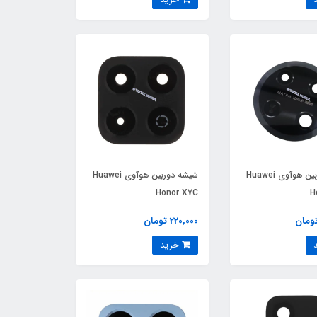
شیشه دوربین هوآوی Huawei
شیشه دوربین هوآوی Huawei
Honor X7C
H
220,000 تومان
خرید