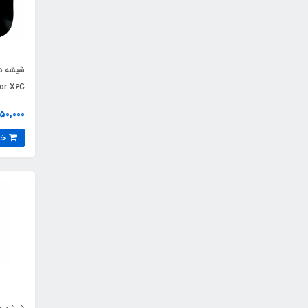
or X6C
250,000 توم
خرید