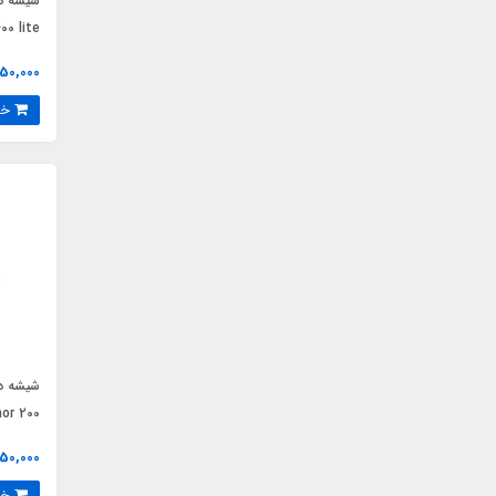
00 lite
650,000 توم
خرید
or 200
350,000 توم
خرید