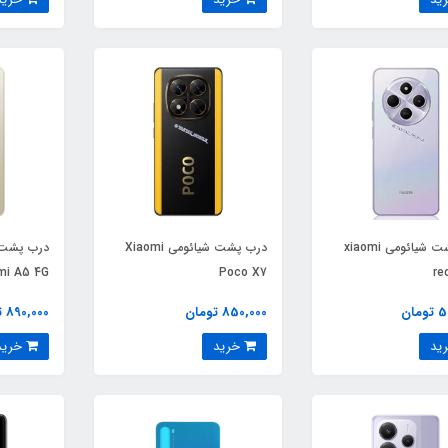
درب پشت شیائومی xiaomi
درب پشت شیائومی Xiaomi
mi A5 4G
Poco X7
re
ان
850,000 تومان
890,000 تومان
خرید
خرید