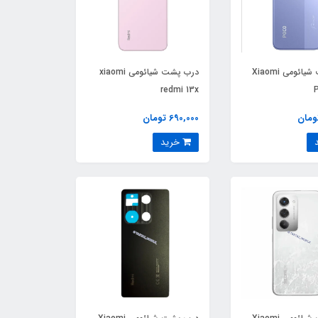
درب پشت شیائومی Xiaomi
درب پشت شیائومی xiaomi
redmi 13x
690,000 تومان
خرید