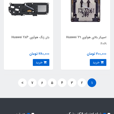
اسپیکر بالای هوآوی Huawei Y9
بازر زنگ هوآوی Huawei Y8P
2019
200,000 تومان
280,000 تومان
خرید
خرید
7
6
5
4
3
2
1