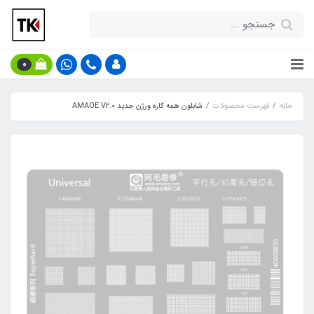
0
خانه
فهرست محصولات
شابلون همه کاره ورژن جدید AMAOE V2.0