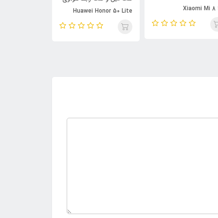
Xiaomi Mi 8
awei Honor 50
Huawei Honor 50 Lite