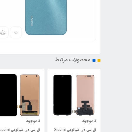
محصولات مرتبط
ناموجود
ناموجود
ال سی دی شیائومی Xiaomi
ال سی دی شیائومی aomi
فلت پاور و ولوم سونی Sony