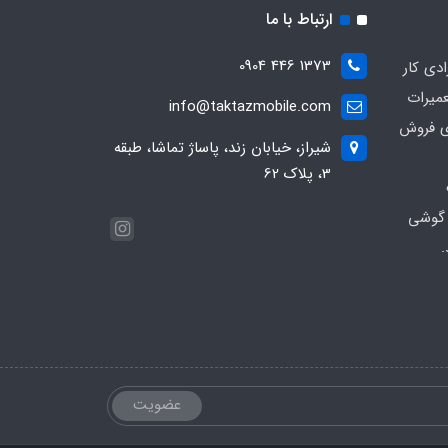
ارتباط با ما
1373 446 0904
ادی کار
عمیرات
info@taktazmobile.com
ی فروش
شیراز، خیابان زند، پاساژ تماشا، طبقه
3، پلاک 62
 گوشی
.
عضویت