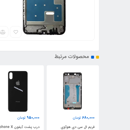
محصولات مرتبط
950,000
680,000
ن
تومان
تومان
ی هوآوی
فریم ال سی دی هوآوی
درب پشت آیفون Iphone X