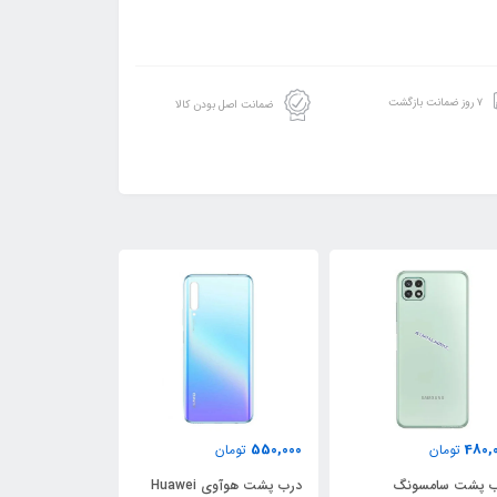
۷ روز ضمانت بازگشت
ضمانت اصل بودن کالا
750,000
550,000
480,
تومان
تومان
تومان
ب پشت سامسونگ
درب پشت هوآوی Huawei