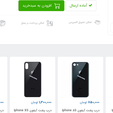
آماده ارسال
افزودن به سبدخرید
امکان تحویل اکسپرس
امکان پرداخت در محل
000
1,300,000
850,000
تومان
تومان
درب پشت آیفون Iphone 8G
درب پشت آیفون Iphone XS
در