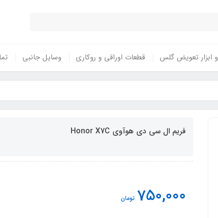
 ابزار تعویض گلس
قطعات اوراقی و روکاری
وسایل جانبی
تما
فریم ال سی دی هوآوی Honor X7C
750,000
تومان