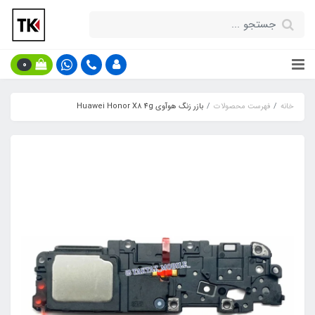
0
خانه
فهرست محصولات
بازر زنگ هوآوی Huawei Honor X8 4g