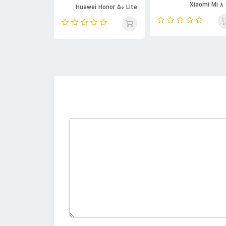
Xiaomi Mi 8
awei Honor 50
Huawei Honor 50 Lite