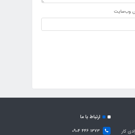
 وب‌سایت
ارتباط با ما
1373 446 0904
ادی کار