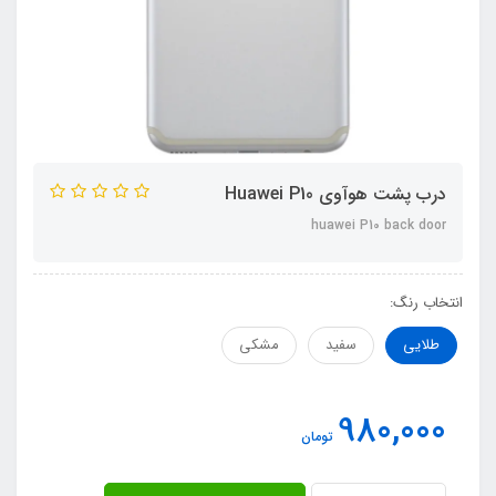
درب پشت هوآوی Huawei P10
huawei P10 back door
انتخاب رنگ:
طلایی
سفید
مشکی
980,000
تومان