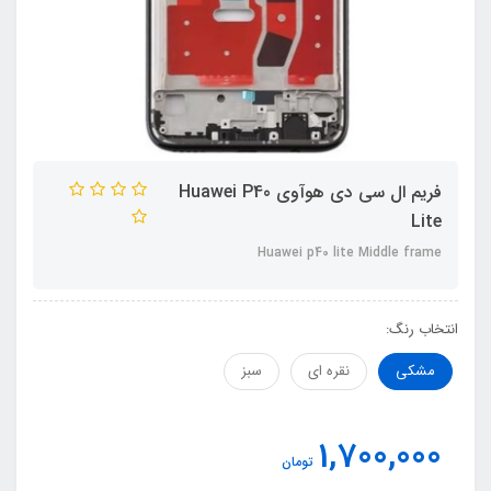
فریم ال سی دی هوآوی Huawei P40
Lite
Huawei p40 lite Middle frame
انتخاب رنگ:
مشکی
نقره ای
سبز
1,700,000
تومان