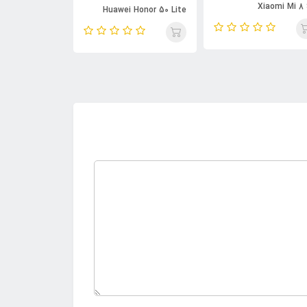
Xiaomi Mi 8
awei Honor 50
Huawei Honor 50 Lite