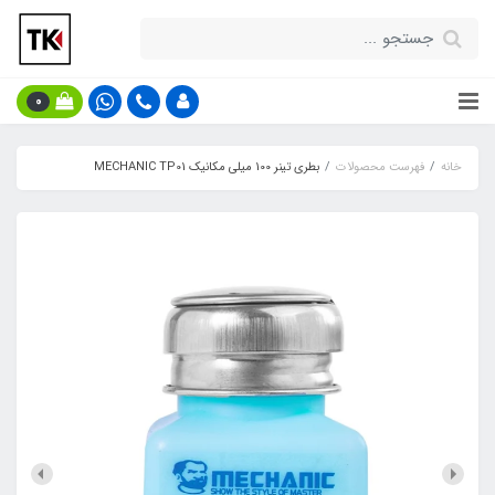
0
خانه
فهرست محصولات
بطری تینر 100 میلی مکانیک MECHANIC TP01