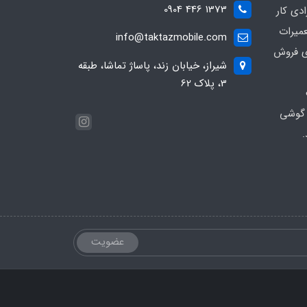
1373 446 0904
ادی کار
عمیرات
info@taktazmobile.com
ی فروش
شیراز، خیابان زند، پاساژ تماشا، طبقه
3، پلاک 62
 گوشی
.
عضویت