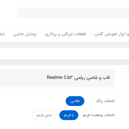
 ابزار تعویض گلس
قطعات اوراقی و روکاری
وسایل جانبی
تما
قاب و شاسی ریلمی Realme C53
انتخاب رنگ:
طلایی
انتخاب وضعیت فریم:
با فریم
بدون فریم