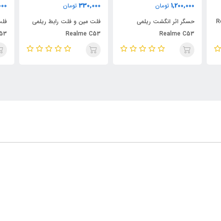
000
330,000
1,200,000
تومان
تومان
حسگر اثر انگشت ریلمی
فلت مین و فلت رابط ریلمی
فلت
53
Realme C53
Realme C53