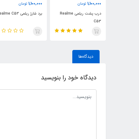
1,100,000
1,100,000
ن
تومان
تومان
اتی ریلمی
درب پشت ریلمی Realme
برد شارژ ریلمی Realme C53
C53
دیدگاه‌ها
دیدگاه خود را بنویسید