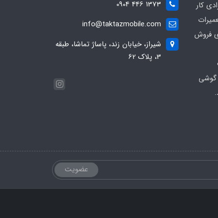
1373 446 0904
ادی کار
عمیرات
info@taktazmobile.com
ی فروش
شیراز، خیابان زند، پاساژ تماشا، طبقه
3، پلاک 62
 گوشی
.
عضویت