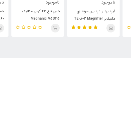
ناموجود
ناموجود
نام
گیره برد و ذره بین حرفه ای
خمیر قلع 42 گرمی مکانیک
مگنیفایر TE-802 Magnifier
Mechanic V5S35
S60