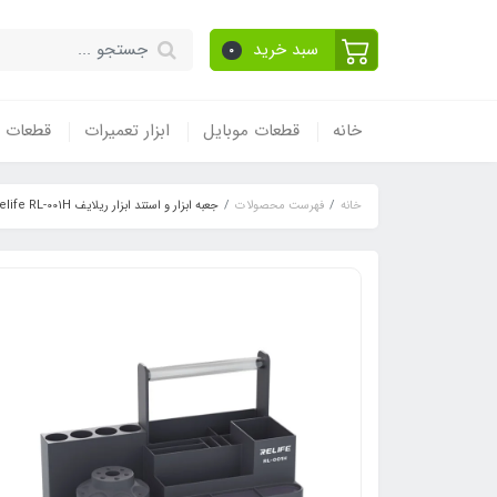
سبد خرید
0
خانه
قطعات موبایل
ابزار تعمیرات
قطعات و
خانه
فهرست محصولات
جعبه ابزار و استند ابزار ریلایف Relife RL-001H