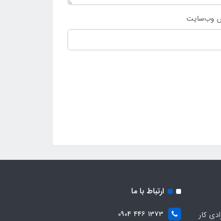
 وب‌سایت
ارتباط با ما
1373 446 0904
ادی کار