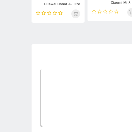
Xiaomi Mi 8
awei Honor 50
Huawei Honor 50 Lite