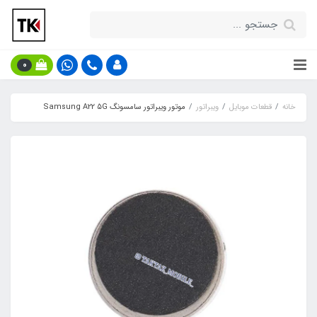
0
خانه
قطعات موبایل
ویبراتور
موتور ویبراتور سامسونگ Samsung A22 5G