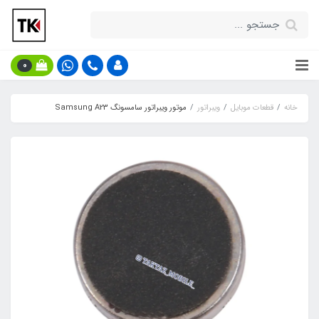
0
خانه
قطعات موبایل
ویبراتور
موتور ویبراتور سامسونگ Samsung A23