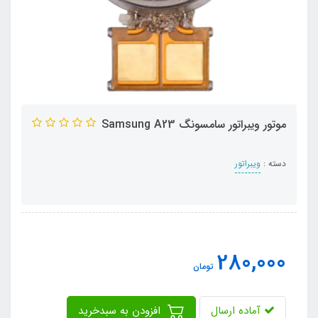
موتور ویبراتور سامسونگ Samsung A23
دسته :
ویبراتور
280,000
تومان
آماده ارسال
افزودن به سبدخرید