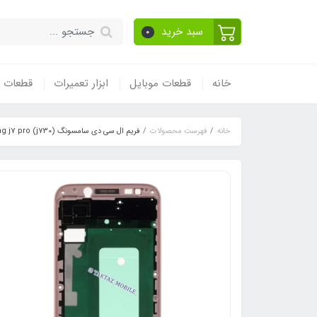
سبد خرید
0
خانه
قطعات موبایل
ابزار تعمیرات
قطعات و
خانه
فهرست محصولات
فریم ال سی دی سامسونگ Samsung j7 pro (j730)