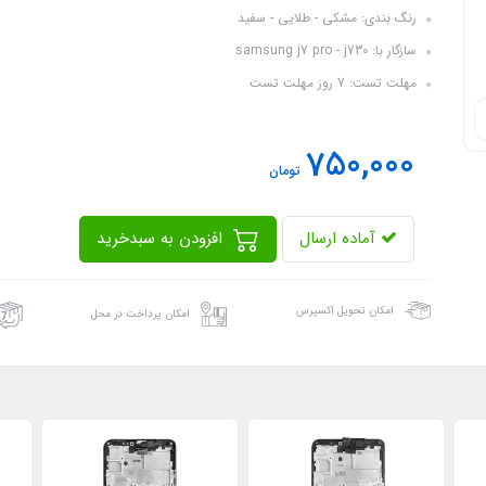
رنگ بندی: مشکی - طلایی - سفید
سازگار با: samsung j7 pro - j730
مهلت تست: 7 روز مهلت تست
750,000
تومان
آماده ارسال
افزودن به سبدخرید
امکان تحویل اکسپرس
امکان پرداخت در محل