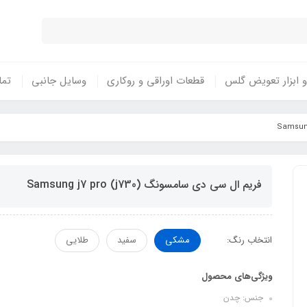
 ابزار تعویض گلس
قطعات اوراقی و روکاری
وسایل جانبی
تما
فریم ال سی دی سامسونگ Samsung j7 pro (j730)
انتخاب رنگ:
مشکی
سفید
طلایی
ویژگی‌های محصول
جنس: چدن