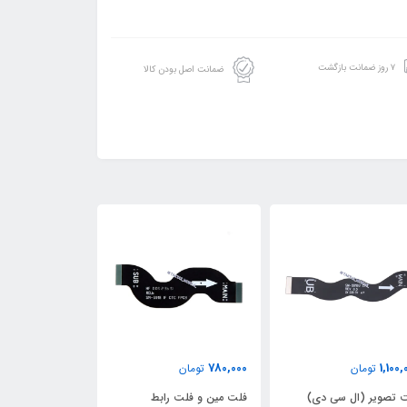
۷ روز ضمانت بازگشت
ضمانت اصل بودن کالا
330,000
780,000
1,100,
تومان
تومان
تومان
 تصویر (ال سی دی)
فلت مین و فلت رابط
فلت مین و فلت 