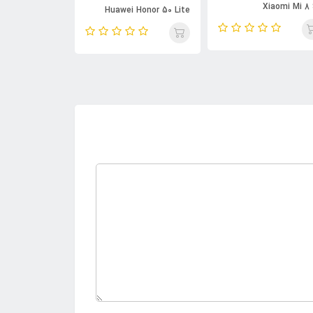
Xiaomi Mi 8
awei Honor 50
Huawei Honor 50 Lite