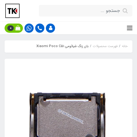
0
خانه
فهرست محصولات
بازر زنگ شیائومی Xiaomi Poco C51