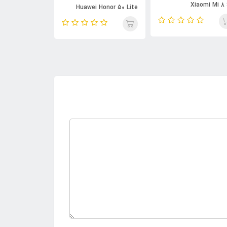
Xiaomi Mi 8
awei Honor 50
Huawei Honor 50 Lite