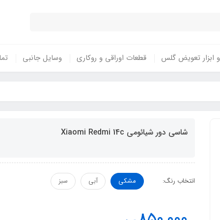
 ابزار تعویض گلس
قطعات اوراقی و روکاری
وسایل جانبی
تما
شاسی دور شیائومی Xiaomi Redmi 14c
انتخاب رنگ:
مشکی
آبی
سبز
850,000