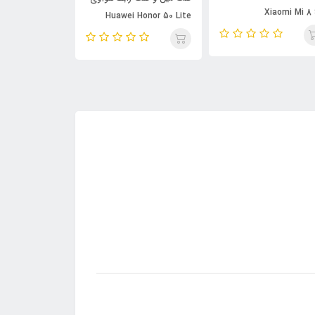
Xiaomi Mi 8
awei Honor 50
Huawei Honor 50 Lite