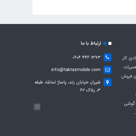
ارتباط با ما
1373 446 0904
ادی کار
عمیرات
info@taktazmobile.com
ی فروش
شیراز، خیابان زند، پاساژ تماشا، طبقه
3، پلاک 62
 گوشی
.