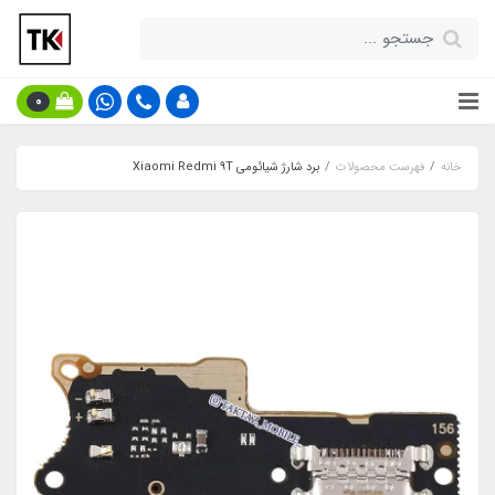
0
خانه
فهرست محصولات
برد شارژ شیائومی Xiaomi Redmi 9T