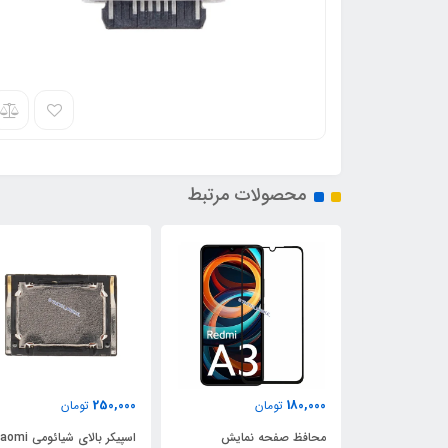
محصولات مرتبط
250,000
180,000
ن
تومان
تومان
بازر زنگ شیائومی Xiaomi
محافظ صفحه نمایش
اسپیکر بالای شیائومی