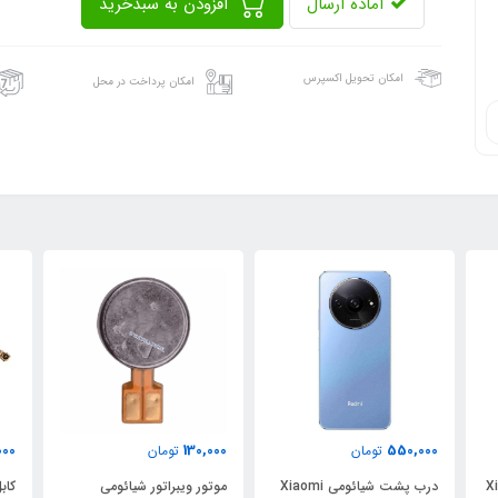
آماده ارسال
افزودن به سبدخرید
امکان تحویل اکسپرس
امکان پرداخت در محل
000
130,000
550,000
تومان
تومان
 Xiaomi
درب پشت شیائومی Xiaomi
موتور ویبراتور شیائومی