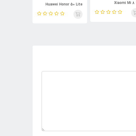
Xiaomi Mi 8
awei Honor 50
Huawei Honor 50 Lite