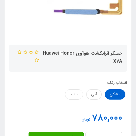
حسگر اثرانگشت هوآوی Huawei Honor
X7A
انتخاب رنگ:
مشکی
آبی
سفید
780,000
تومان